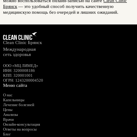
можно воспользоваться онлайн-записью на сайте
Clean Clinic
Брянск
— это удобный способ получить качественную
медицинскую помощь без очередей и лишних ожиданий.
Clean Clinic Брянск
Международная
сеть здоровья
ООО «МЦ ЛИМЕД»
ИНН
:
3200008186
КПП
: 320001001
ОГРН
: 1243200004520
Меню сайта
О нас
Капельницы
Лечение болезней
Цены
Анализы
Врачи
Онлайн-консультация
Ответы на вопросы
Блог