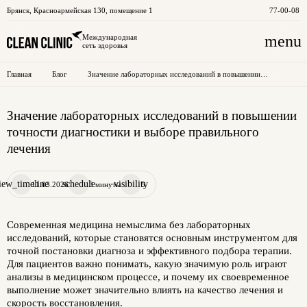
Брянск
,
Красноармейская 130, помещение 1
77-00-08
menu
Международная
сеть здоровья
Главная
Блог
Значение лабораторных исследований в повышении
точности диагностики и выборе правильного лечения
Значение лабораторных исследований в повышении
точности диагностики и выборе правильного
лечения
iew_timeline
schedule
visibility
11.03.2026
3 минуты
5
Современная медицина немыслима без лабораторных
исследований, которые становятся основным инструментом для
точной постановки диагноза и эффективного подбора терапии.
Для пациентов важно понимать, какую значимую роль играют
анализы в медицинском процессе, и почему их своевременное
выполнение может значительно влиять на качество лечения и
скорость восстановления.