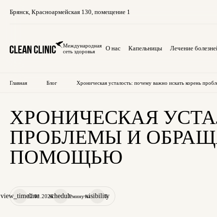
Брянск
,
Красноармейская 130, помещение 1
Международная
О нас
Капельницы
Лечение болезне
сеть здоровья
Главная
Блог
Хроническая усталость: почему важно искать корень проб
ХРОНИЧЕСКАЯ УСТА
ПРОБЛЕМЫ И ОБРАЩ
ПОМОЩЬЮ
view_timeline
schedule
visibility
12.01.2026
3 минуты
6