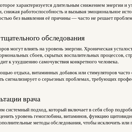
которое характеризуется длительным снижением энергии и у
и, снижая работоспособность и вызывая эмоциональное исто
стью без выявления её причины — часто не решает проблему
 тщательного обследования
ров могут влиять на уровень энергии. Хроническая усталос
ормональных сбоев, скрытых воспалительных процессов, стр
дит к ухудшению самочувствия конкретного человека.
мощью отдыха, витаминных добавок или стимуляторов часто
сть сигнализирует о серьезных проблемах, требующих профе
ьтации врача
м системный подход, который включает в себя сбор подроб
енить уровень гемоглобина, витаминов, функцию щитовидно
ополнительные методы обследования, чтобы исключить или п