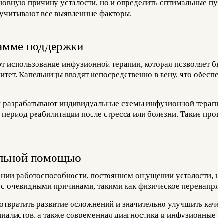
сновную причину усталости, но и определить оптимальные п
учитывают все выявленные факторы.
рамме поддержки
 использование инфузионной терапии, которая позволяет 
тет. Капельницы вводят непосредственно в вену, что обесп
чи разрабатывают индивидуальные схемы инфузионной терапи
 период реабилитации после стресса или болезни. Такие пр
нальной помощью
ении работоспособности, постоянном ощущении усталости, 
ны с очевидными причинами, такими как физическое перенапр
твратить развитие осложнений и значительно улучшить каче
циалистов, а также современная диагностика и инфузионные