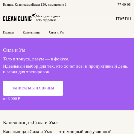
Брянск
,
Красноармейская 130, помещение 1
77-00-08
menu
Международная
сеть здоровья
Главная
Капельницы
Сила и Ум
Сила и Ум
Тело в тонусе, разум — в фокусе.
Идеальный выбор для тех, кто хочет всё: и продуктивный день,
и заряд для тренировок.
ЗАПИСАТЬСЯ НА ПРИЕМ
от 3 000 ₽
Капельница «Сила и Ум»
Капельница «Сила и Ум» — это мощный инфузионный