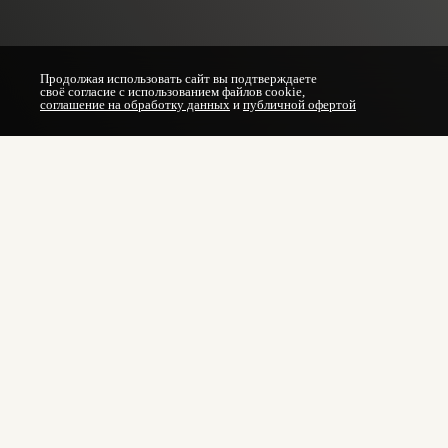
Продолжая использовать сайт вы подтверждаете
своё согласие с использованием файлов cookie,
соглашение на обработку данных
и
публичной офертой
Печень называют главным фильтром организма, ведь име
процессов. Но постоянные стрессы, неправильное питание,
отражается не только на здоровье, но и на внешности: ко
Инфузионная терапия для печени становится одним из с
восстановление клеток печени, улучшают обмен веществ
в кровь они начинают действовать сразу, обеспечивая бы
После курса инфузий пациенты отмечают улучшение само
повышение уровня энергии. Кожа становится чище и свеже
Особенно актуальны капельницы для печени после длител