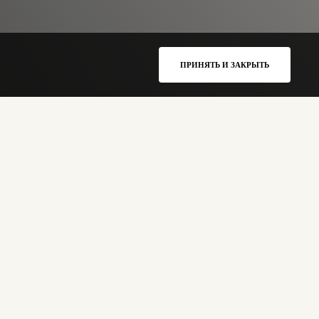
ПРИНЯТЬ И ЗАКРЫТЬ
бмена и участвует в сотнях важных биохимических
ия ослабляют её работу. Когда печень не справляется, это
 веществ.
ницы содержат препараты, которые ускоряют
утей. Благодаря прямому поступлению активных веществ
правого подреберья, нормализацию пищеварения и
ью естественного фильтра организма.
токсикациях, злоупотреблении алкоголем или жирной