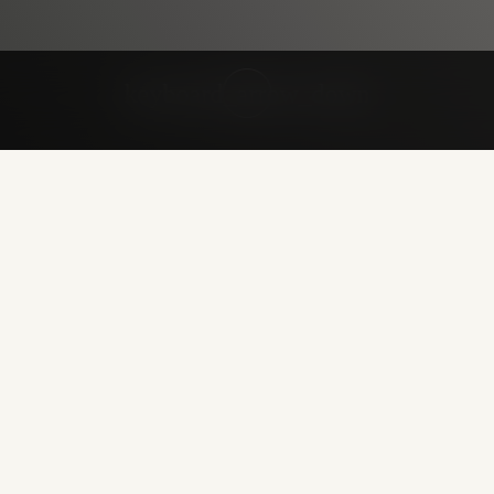
keyboard_arrow_down
нно она обезвреживает токсины, перерабатывает продукты о
 алкоголь, лекарственная нагрузка и неблагоприятная эколог
жа теряет свежесть, появляется усталость, нарушается обмен
амых эффективных способов поддержки этого органа. Капель
, выводят токсины и нормализуют работу желчевыводящих п
стрый и ощутимый результат.
чувствия, исчезновение тяжести и дискомфорта в области 
е, так как печень снова начинает справляться со своей рол
ьного приёма антибиотиков, при хронической усталости, ин