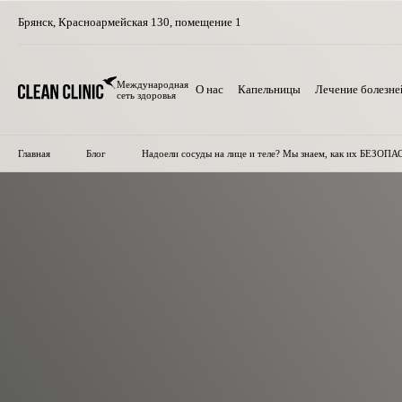
Брянск
,
Красноармейская 130, помещение 1
Международная
О нас
Капельницы
Лечение болезне
сеть здоровья
Главная
Блог
Надоели сосуды на лице и теле? Мы знаем, как их БЕЗОПА