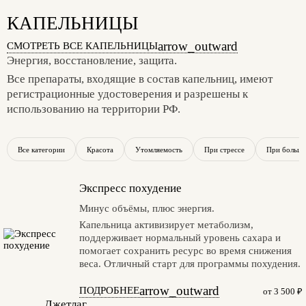
КАПЕЛЬНИЦЫ
arrow_outward
СМОТРЕТЬ ВСЕ КАПЕЛЬНИЦЫ
Энергия, восстановление, защита.
Все препараты, входящие в состав капельниц, имеют
регистрационные удостоверения и разрешены к
использованию на территории РФ.
Все категории
Красота
Утомляемость
При стрессе
При больши
Экспресс похудение
Минус объёмы, плюс энергия.
Капельница активизирует метаболизм,
поддерживает нормальный уровень сахара и
помогает сохранить ресурс во время снижения
веса. Отличный старт для программы похудения.
arrow_outward
ПОДРОБНЕЕ
от 3 500 ₽
Джетлаг