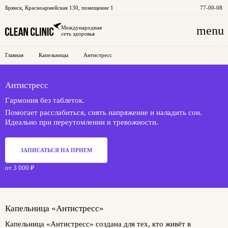
Брянск
,
Красноармейская 130, помещение 1
77-00-08
menu
Международная
сеть здоровья
Главная
Капельницы
Антистресс
Антистресс
Гармония без таблеток.
Помогает расслабиться, снять напряжение и наладить сон.
Идеально при переутомлении и тревожности.
ЗАПИСАТЬСЯ НА ПРИЕМ
от 3 000 ₽
Капельница «Антистресс»
Капельница «Антистресс» создана для тех, кто живёт в