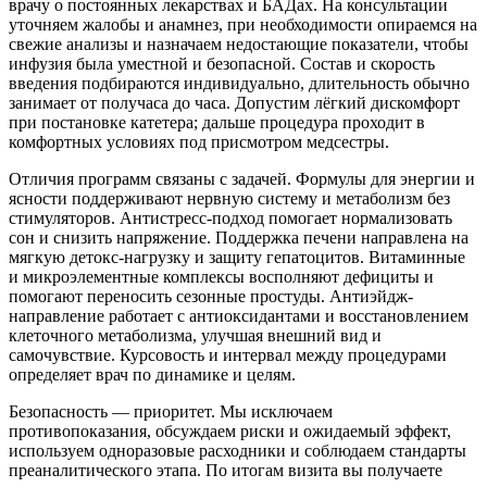
врачу о постоянных лекарствах и БАДах. На консультации
уточняем жалобы и анамнез, при необходимости опираемся на
свежие анализы и назначаем недостающие показатели, чтобы
инфузия была уместной и безопасной. Состав и скорость
введения подбираются индивидуально, длительность обычно
занимает от получаса до часа. Допустим лёгкий дискомфорт
при постановке катетера; дальше процедура проходит в
комфортных условиях под присмотром медсестры.
Отличия программ связаны с задачей. Формулы для энергии и
ясности поддерживают нервную систему и метаболизм без
стимуляторов. Антистресс-подход помогает нормализовать
сон и снизить напряжение. Поддержка печени направлена на
мягкую детокс-нагрузку и защиту гепатоцитов. Витаминные
и микроэлементные комплексы восполняют дефициты и
помогают переносить сезонные простуды. Антиэйдж-
направление работает с антиоксидантами и восстановлением
клеточного метаболизма, улучшая внешний вид и
самочувствие. Курсовость и интервал между процедурами
определяет врач по динамике и целям.
Безопасность — приоритет. Мы исключаем
противопоказания, обсуждаем риски и ожидаемый эффект,
используем одноразовые расходники и соблюдаем стандарты
преаналитического этапа. По итогам визита вы получаете