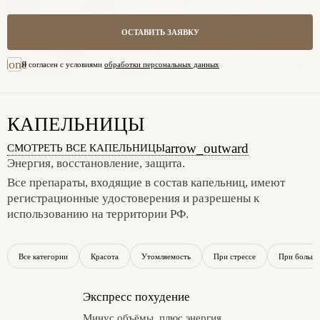
ОСТАВИТЬ ЗАЯВКУ
done
Я согласен с условиями
обработки персональных данных
КАПЕЛЬНИЦЫ
arrow_outward
СМОТРЕТЬ ВСЕ КАПЕЛЬНИЦЫ
Энергия, восстановление, защита.
Все препараты, входящие в состав капельниц, имеют
регистрационные удостоверения и разрешены к
использованию на территории РФ.
Все категории
Красота
Утомляемость
При стрессе
При больши
Экспресс похудение
Минус объёмы, плюс энергия.