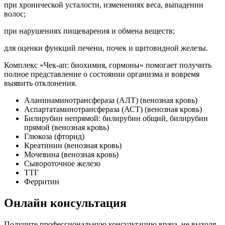
при хронической усталости, изменениях веса, выпадении
волос;
при нарушениях пищеварения и обмена веществ;
для оценки функций печени, почек и щитовидной железы.
Комплекс «Чек-ап: биохимия, гормоны» помогает получить
полное представление о состоянии организма и вовремя
выявить отклонения.
Аланинаминотрансфераза (АЛТ) (венозная кровь)
Аспартатаминотрансфераза (АСТ) (венозная кровь)
Билирубин непрямой: билирубин общий, билирубин
прямой (венозная кровь)
Глюкоза (фторид)
Креатинин (венозная кровь)
Мочевина (венозная кровь)
Сывороточное железо
ТТГ
Ферритин
Онлайн консультация
Получите профессиональную консультацию врача, не выходя