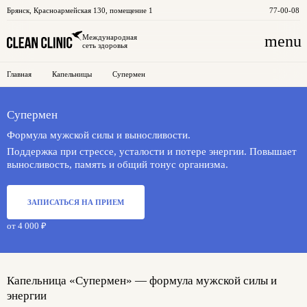
Брянск
,
Красноармейская 130, помещение 1
77-00-08
menu
Международная
сеть здоровья
Главная
Капельницы
Супермен
Супермен
Формула мужской силы и выносливости.
Поддержка при стрессе, усталости и потере энергии. Повышает
выносливость, память и общий тонус организма.
ЗАПИСАТЬСЯ НА ПРИЕМ
от 4 000 ₽
Капельница «Супермен» — формула мужской силы и
энергии