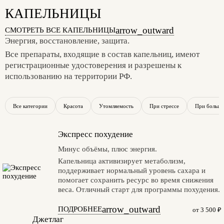
КАПЕЛЬНИЦЫ
arrow_outward
СМОТРЕТЬ ВСЕ КАПЕЛЬНИЦЫ
Энергия, восстановление, защита.
Все препараты, входящие в состав капельниц, имеют
регистрационные удостоверения и разрешены к
использованию на территории РФ.
Все категории
Красота
Утомляемость
При стрессе
При больши
Экспресс похудение
Минус объёмы, плюс энергия.
Капельница активизирует метаболизм,
поддерживает нормальный уровень сахара и
помогает сохранить ресурс во время снижения
веса. Отличный старт для программы похудения.
arrow_outward
ПОДРОБНЕЕ
от 3 500 ₽
Джетлаг