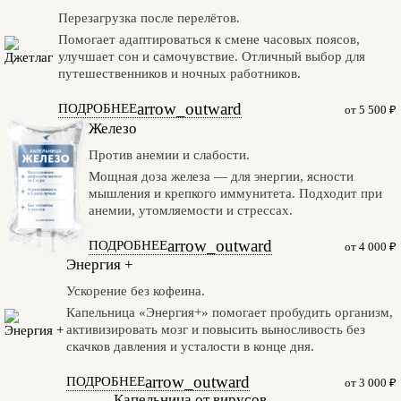
Перезагрузка после перелётов.
Помогает адаптироваться к смене часовых поясов,
улучшает сон и самочувствие. Отличный выбор для
путешественников и ночных работников.
arrow_outward
ПОДРОБНЕЕ
от 5 500 ₽
Железо
Против анемии и слабости.
Мощная доза железа — для энергии, ясности
мышления и крепкого иммунитета. Подходит при
анемии, утомляемости и стрессах.
arrow_outward
ПОДРОБНЕЕ
от 4 000 ₽
Энергия +
Ускорение без кофеина.
Капельница «Энергия+» помогает пробудить организм,
активизировать мозг и повысить выносливость без
скачков давления и усталости в конце дня.
arrow_outward
ПОДРОБНЕЕ
от 3 000 ₽
Капельница от вирусов