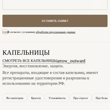
ОСТАВИТЬ ЗАЯВКУ
done
Я согласен с условиями
обработки персональных данных
КАПЕЛЬНИЦЫ
arrow_outward
СМОТРЕТЬ ВСЕ КАПЕЛЬНИЦЫ
Энергия, восстановление, защита.
Все препараты, входящие в состав капельниц, имеют
регистрационные удостоверения и разрешены к
использованию на территории РФ.
Все категории
Красота
Утомляемость
При стрессе
При больши