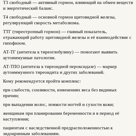
Т3 свободный
— активный гормон, влияющий на обмен веществ
и энергетический баланс.
Т4 свободный
— основной гормон щитовидной железы,
регулирующий скорость метаболизма.
ТТГ (тиреотропный гормон)
— главный показатель,
отражающий работу щитовидной железы и её взаимодействие с
гипофизом.
АТ-ТГ (антитела к тиреоглобулину)
— помогают выявить
аутоиммунные патологии.
АТ-ТПО (антитела к тиреоидной пероксидазе)
— маркер
аутоиммунного тиреоидита и других заболеваний.
Кому рекомендуется пройти комплекс:
при слабости, сонливости, изменениях веса без видимых
причин;
при выпадении волос, ломкости ногтей и сухости кожи;
женщинам при планировании беременности и в период её
наступления;
пациентам с наследственной предрасположенностью к
эндокринным заболеваниям.