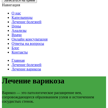
Записаться на прием
Навигация
О нас
Капельницы
Лечение болезней
Цены
Анализы
Врачи
Онлайн консультация
Ответы на вопросы
Блог
Контакты
Главная
Лечение болезней
Лечение варикоза
Лечение варикоза
Варикоз — это патологическое расширение вен,
сопровождающееся образованием узлов и истончением
сосудистых стенок.