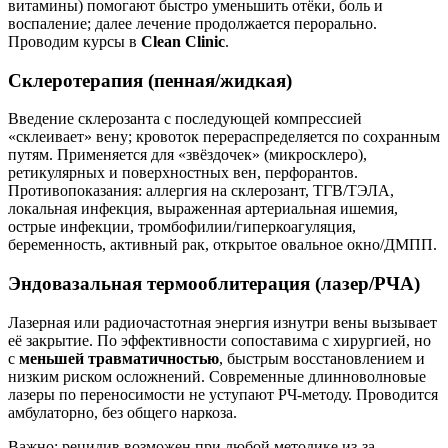
витамины) помогают быстро уменьшить отёки, боль и
воспаление; далее лечение продолжается перорально.
Проводим курсы в
Clean Clinic
.
Склеротерапия (пенная/жидкая)
Введение склерозанта с последующей компрессией
«склеивает» вену; кровоток перераспределяется по сохранным
путям. Применяется для «звёздочек» (микросклеро),
ретикулярных и поверхностных вен, перфорантов.
Противопоказания: аллергия на склерозант, ТГВ/ТЭЛА,
локальная инфекция, выраженная артериальная ишемия,
острые инфекции, тромбофилии/гиперкоагуляция,
беременность, активный рак, открытое овальное окно/ДМПП.
Эндовазальная термооблитерация (лазер/РЧА)
Лазерная или радиочастотная энергия изнутри вены вызывает
её закрытие. По эффективности сопоставима с хирургией, но
с
меньшей травматичностью
, быстрым восстановлением и
низким риском осложнений. Современные длинноволновые
лазеры по переносимости не уступают РЧ-методу. Проводится
амбулаторно, без общего наркоза.
Важно: рецидив возможен при любой методике из-за