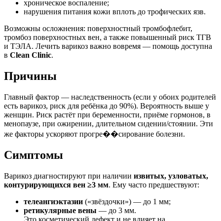
хроническое воспаление;
нарушения питания кожи вплоть до трофических язв.
Возможны осложнения: поверхностный тромбофлебит,
тромбоз поверхностных вен, а также повышенный риск ТГВ
и ТЭЛА. Лечить варикоз важно вовремя — помощь доступна
в
Clean Clinic
.
Причины
Главный фактор — наследственность (если у обоих родителей
есть варикоз, риск для ребёнка до 90%). Вероятность выше у
женщин. Риск растёт при беременности, приёме гормонов, в
менопаузе, при ожирении, длительном сидении/стоянии. Эти
же факторы ускоряют прогре��сирование болезни.
Симптомы
Варикоз диагностируют при наличии
извитых, узловатых,
контурирующихся вен ≥3 мм
. Ему часто предшествуют:
телеангиэктазии
(«звёздочки») — до 1 мм;
ретикулярные вены
— до 3 мм.
Это косметический дефект и не влияет на