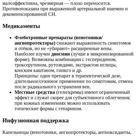
малоэффективна, чрезмерная — плохо переносится.
Противопоказана при выраженной артериальной ишемии и
декомпенсированной СН.
Медикаменты
Флеботропные препараты (венотоники/
ангиопротекторы)
снижают выраженность симптомов
и отёков, но не «убирают» расширенные вены.
Наиболее изучен
диосмин
(лучше в микронизированной
форме). Возможны комбинации с гесперидином,
троксерутином, рутозидами, экстрактом иглицы,
конским каштаном, гинкго и др.
Принципы: один препарат в терапевтической дозе,
длительное/сезонное применение по симптомам, отмена
после радикального устранения вен.
Местные средства
(гели/кремы) имеют ограниченный
эффект и служат скорее для субъективного облегчения;
при кожных изменениях можно использовать
топические формы с гепарином.
Инфузионная поддержка
Капельницы (венотоники, ангиопротекторы, антиоксиданты,