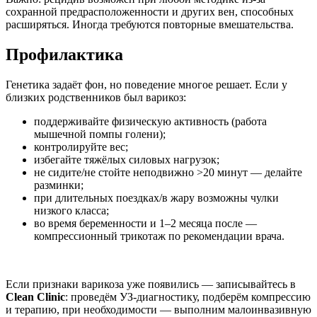
сохранной предрасположенности и других вен, способных
расширяться. Иногда требуются повторные вмешательства.
Профилактика
Генетика задаёт фон, но поведение многое решает. Если у
близких родственников был варикоз:
поддерживайте физическую активность (работа
мышечной помпы голени);
контролируйте вес;
избегайте тяжёлых силовых нагрузок;
не сидите/не стойте неподвижно >20 минут — делайте
разминки;
при длительных поездках/в жару возможны чулки
низкого класса;
во время беременности и 1–2 месяца после —
компрессионный трикотаж по рекомендации врача.
Если признаки варикоза уже появились — записывайтесь в
Clean Clinic
: проведём УЗ-диагностику, подберём компрессию
и терапию, при необходимости — выполним малоинвазивную