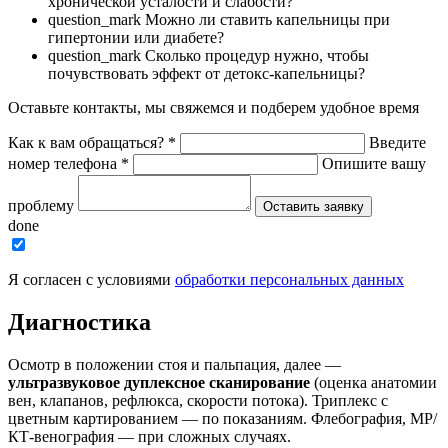
хронической усталости и слабости?
question_mark
Можно ли ставить капельницы при
гипертонии или диабете?
question_mark
Сколько процедур нужно, чтобы
почувствовать эффект от детокс-капельницы?
Оставьте контакты, мы свяжемся и подберем удобное время
Как к вам обращаться?
*
Введите
номер телефона
*
Опишите вашу
проблему
Оставить заявку
done
Я согласен с условиями
обработки персональных данных
Диагностика
Осмотр в положении стоя и пальпация, далее —
ультразвуковое дуплексное сканирование
(оценка анатомии
вен, клапанов, рефлюкса, скорости потока). Триплекс с
цветным картированием — по показаниям. Флебография, МР/
КТ-венография — при сложных случаях.