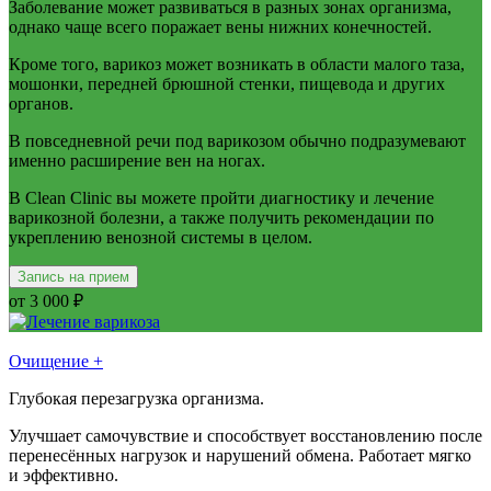
Заболевание может развиваться в разных зонах организма,
однако чаще всего поражает вены нижних конечностей.
Кроме того, варикоз может возникать в области малого таза,
мошонки, передней брюшной стенки, пищевода и других
органов.
В повседневной речи под варикозом обычно подразумевают
именно расширение вен на ногах.
В Clean Clinic вы можете пройти диагностику и лечение
варикозной болезни, а также получить рекомендации по
укреплению венозной системы в целом.
Запись на прием
от 3 000 ₽
Очищение +
Глубокая перезагрузка организма.
Улучшает самочувствие и способствует восстановлению после
перенесённых нагрузок и нарушений обмена. Работает мягко
и эффективно.