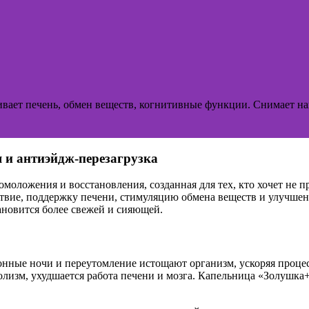
вает печень, обмен веществ, когнитивные функции. Снимает нак
 и антиэйдж-перезагрузка
ложения и восстановления, созданная для тех, кто хочет не пр
ствие, поддержку печени, стимуляцию обмена веществ и улучше
тановится более свежей и сияющей.
онные ночи и переутомление истощают организм, ускоряя процес
лизм, ухудшается работа печени и мозга. Капельница «Золушка+»