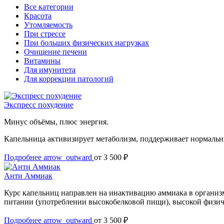
Все категории
Красота
Утомляемость
При стрессе
При больших физических нагрузках
Очищение печени
Витамины
Для имунитета
Для коррекции патологий
Экспресс похудение
Минус объёмы, плюс энергия.
Капельница активизирует метаболизм, поддерживает нормальны
Подробнее
arrow_outward
от 3 500 ₽
Анти Аммиак
Курс капельниц направлен на инактивацию аммиака в организм
питании (употреблении высокобелковой пищи), высокой физичес
Подробнее
arrow_outward
от 3 500 ₽