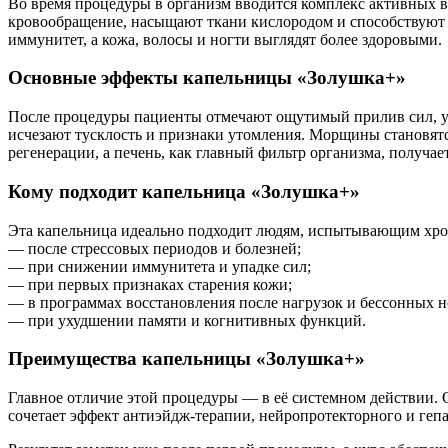
Во время процедуры в организм вводится комплекс активных 
кровообращение, насыщают ткани кислородом и способствуют в
иммунитет, а кожа, волосы и ногти выглядят более здоровыми.
Основные эффекты капельницы «Золушка+»
После процедуры пациенты отмечают ощутимый прилив сил, ул
исчезают тусклость и признаки утомления. Морщины становятс
регенерации, а печень, как главный фильтр организма, получ
Кому подходит капельница «Золушка+»
Эта капельница идеально подходит людям, испытывающим хрон
— после стрессовых периодов и болезней;
— при снижении иммунитета и упадке сил;
— при первых признаках старения кожи;
— в программах восстановления после нагрузок и бессонных н
— при ухудшении памяти и когнитивных функций.
Преимущества капельницы «Золушка+»
Главное отличие этой процедуры — в её системном действии. О
сочетает эффект антиэйдж-терапии, нейропротекторного и гепа