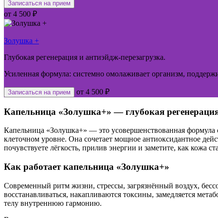
Записаться на прием
от 4 500 ₽
Золушка +
Глубокая регенерация и антиэйдж-перезагрузка.
Усиленная формула: системно омолаживает организм, поддержи
от 4 500 ₽
Записаться на прием
Капельница «Золушка+» — глубокая регенерация
Капельница «Золушка+» — это усовершенствованная формула омо
клеточном уровне. Она сочетает мощное антиоксидантное дей
почувствуете лёгкость, прилив энергии и заметите, как кожа с
Как работает капельница «Золушка+»
Современный ритм жизни, стрессы, загрязнённый воздух, бесс
восстанавливаться, накапливаются токсины, замедляется метабо
телу внутреннюю гармонию.