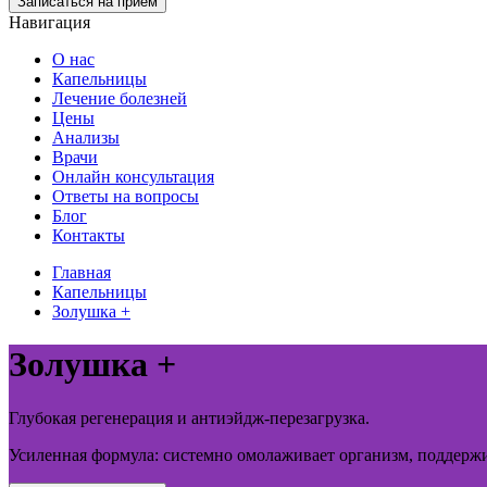
Записаться на прием
Навигация
О нас
Капельницы
Лечение болезней
Цены
Анализы
Врачи
Онлайн консультация
Ответы на вопросы
Блог
Контакты
Главная
Капельницы
Золушка +
Золушка +
Глубокая регенерация и антиэйдж-перезагрузка.
Усиленная формула: системно омолаживает организм, поддержи