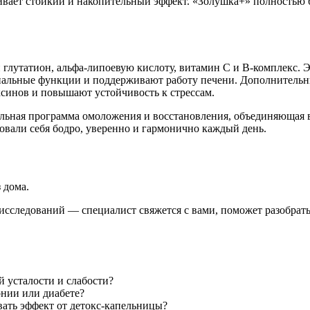
ечивает стойкий и накопительный эффект. «Золушка+» полностью
утатион, альфа-липоевую кислоту, витамин С и В-комплекс. Э
иальные функции и поддерживают работу печени. Дополнитель
синов и повышают устойчивость к стрессам.
ьная программа омоложения и восстановления, объединяющая в с
овали себя бодро, уверенно и гармонично каждый день.
з дома.
сследований — специалист свяжется с вами, поможет разобрать
 усталости и слабости?
нии или диабете?
ать эффект от детокс-капельницы?