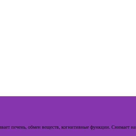
вает печень, обмен веществ, когнитивные функции. Снимает нак