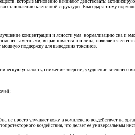
веществ, которые мгновенно начинают действовать: активизиру
осстановлению клеточной структуры. Благодаря этому нормализу
учшение концентрации и ясности ума, нормализацию сна и эмо
я менее заметными, выравнивается тон лица, появляется естест
ает мощную поддержку для выведения токсинов.
ическую усталость, снижение энергии, ухудшение внешнего ви
очей;
на не просто улучшает кожу, а комплексно воздействует на орга
топротекторного воздействия, что делает её универсальным инс