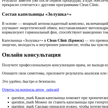
Результат заметен уже после первой процедуры, а курс обесп
прекрасно сочетается с другими программами Clean Clinic.
Состав капельницы «Золушка+»
В основе — мощный антиоксидантный комплекс, включающий гл
улучшают энергетический обмен, восстанавливают митохондр
нормализуют гормональный фон, способствуют выведению ток
Капельница «Золушка+» в
Clean Clinic (Брянск)
— это премиал
энергию, молодость и внутреннее равновесие, чтобы вы чувств
Онлайн консультация
Получите профессиональную консультацию врача, не выходя и
Опишите свои симптомы, приложите результаты анализов или и
Это удобно, быстро и безопасно.
Ответы на вопросы
arrow_outward
question_mark
Какая капельница поможет при хронической
question_mark
Можно ли ставить капельницы при гиперто
question_mark
Сколько процедур нужно, чтобы почувствов