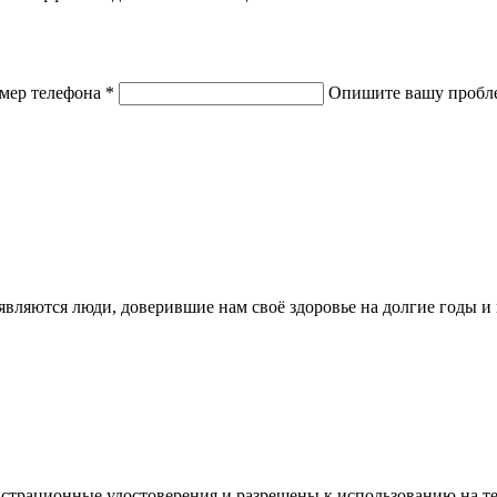
омер телефона
*
Опишите вашу пробл
вляются люди, доверившие нам своё здоровье на долгие годы и
гистрационные удостоверения и разрешены к использованию на т